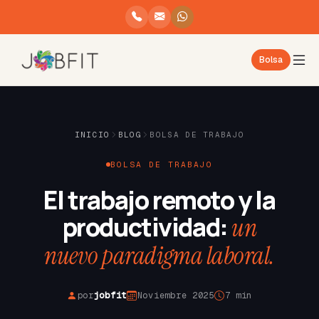
Bolsa
INICIO
BLOG
BOLSA DE TRABAJO
BOLSA DE TRABAJO
El trabajo remoto y la
productividad:
un
nuevo paradigma laboral.
por
jobfit
Noviembre 2025
7 min